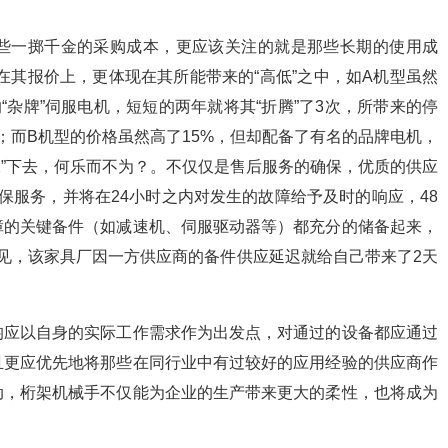
些一掷千金的采购成本，更应该关注的就是那些长期的使用成
现在其报价上，更体现在其所能带来的“高低”之中，如A机型虽然
“杂牌”伺服电机，短短的两年就将其“折腾”了3次，所带来的停
；而B机型的价格虽然高了15%，但却配备了有名的品牌电机，
保”下去，何乐而不为？。不仅仅是售后服务的确保，优质的供应
保服务，并将在24小时之内对发生的故障给予及时的响应，48
障的关键备件（如减速机、伺服驱动器等）都充分的储备起来，
见，该家具厂因一方供应商的备件供应延迟就给自己带来了2天
均应以自身的实际工作需求作为出发点，对通过的设备都应通过
且更应优先地将那些在同行业中有过较好的应用经验的供应商作
动，桁架机械手不仅能为企业的生产带来更大的柔性，也将成为
。