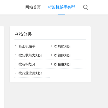
网站首页
桁架机械手类型
网站分类
桁架机械手
按功能划分
按负载能力划分
按轴数划分
按结构划分
按精度划分
按行业应用划分