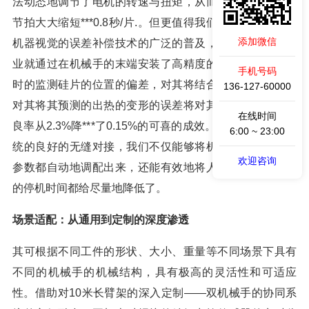
法动态地调节了电机的转速与扭矩，从而使电芯的叠片的
节拍大大缩短***0.8秒/片.。但更值得我们关注的却是基于
添加微信
机器视觉的误差补偿技术的广泛的普及，如某一家光伏企
业就通过在机械手的末端安装了高精度的摄像头，对其实
手机号码
时的监测硅片的位置的偏差，对其将结合深度的学习模型
136-127-60000
对其将其预测的出热的变形的误差将对其将分选环节的不
在线时间
良率从2.3%降***了0.15%的可喜的成效。依托于与MES系
6:00 ~ 23:00
统的良好的无缝对接，我们不仅能够将机械手的各项工艺
欢迎咨询
参数都自动地调配出来，还能有效地将人工的干预所导致
的停机时间都给尽量地降低了。
场景适配：从通用到定制的深度渗透
其可根据不同工件的形状、大小、重量等不同场景下具有
不同的机械手的机械结构，具有极高的灵活性和可适应
性。借助对10米长臂架的深入定制——双机械手的协同系